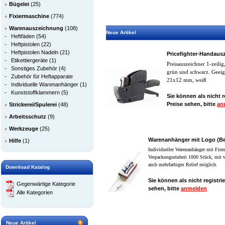
Bügelei
(25)
Fixiermaschine
(774)
Warenauszeichnung
(108)
Neue Artikel
-
Heftfäden
(54)
-
Heftpistolen
(22)
-
Heftpistolen Nadeln
(21)
Pricefighter-Handaus
-
Etikettiergeräte
(1)
Preisauszeichner 1-zeilig,
-
Sonstiges Zubehör
(4)
grün und schwarz. Geeig
-
Zubehör für Heftapparate
21x12 mm, weiß
-
Individuelle Warenanhänger
(1)
-
Kunststoffklammern
(5)
Sie können als nicht r
Preise sehen, bitte
an
Strickerei/Spulerei
(48)
Arbeitsschutz
(9)
Werkzeuge
(25)
Warenanhänger mit Logo (Bei
Hilfe
(1)
Individueller Warenanh
änger mit Firme
Verpackungseinheit 1000 Stück, mit v
auch mehrfarbiges Relief möglich.
Download Katalog
Sie können als nicht registrie
Gegenwärtige Kategorie
sehen, bitte
anmelden
Alle Kategorien
Neue Artikel