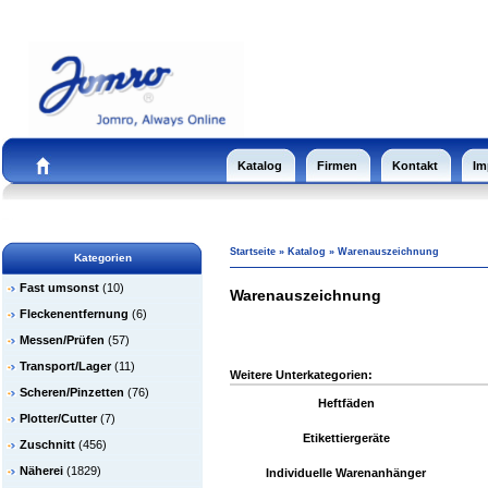
Katalog
Firmen
Kontakt
Im
Startseite
»
Katalog
»
Warenauszeichnung
Kategorien
Fast umsonst
(10)
Warenauszeichnung
Fleckenentfernung
(6)
Messen/Prüfen
(57)
Transport/Lager
(11)
Weitere Unterkategorien:
Scheren/Pinzetten
(76)
Heftfäden
Plotter/Cutter
(7)
Etikettiergeräte
Zuschnitt
(456)
Näherei
(1829)
Individuelle Warenanhänger