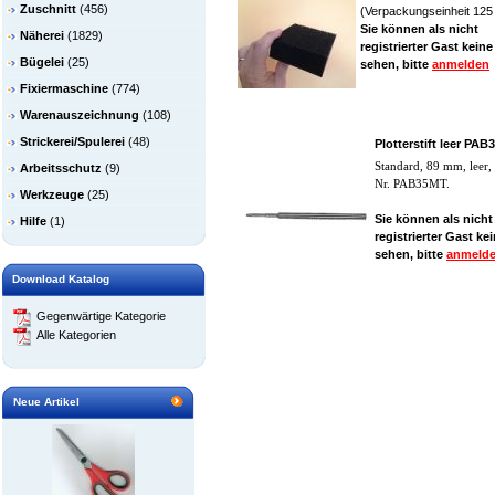
Zuschnitt
(456)
(Verpackungseinheit 125
Sie können als nicht
Näherei
(1829)
registrierter Gast keine
Bügelei
(25)
sehen, bitte
anmelden
Fixiermaschine
(774)
Warenauszeichnung
(108)
Strickerei/Spulerei
(48)
Plotterstift leer PA
Standard, 89 mm, leer, 
Arbeitsschutz
(9)
Nr. PAB35MT.
Werkzeuge
(25)
Sie können als nicht
Hilfe
(1)
registrierter Gast ke
sehen, bitte
anmeld
Download Katalog
Gegenwärtige Kategorie
Alle Kategorien
Neue Artikel