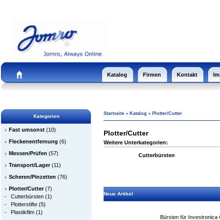
Katalog
Firmen
Kontakt
Im
Startseite
»
Katalog
»
Plotter/Cutter
Kategorien
Fast umsonst
(10)
Plotter/Cutter
Fleckenentfernung
(6)
Weitere Unterkategorien:
Messen/Prüfen
(57)
Cutterbürsten
Transport/Lager
(11)
Scheren/Pinzetten
(76)
Plotter/Cutter
(7)
Neue Artikel
-
Cutterbürsten
(1)
-
Plotterstifte
(5)
-
Plastikfilm
(1)
Bürsten für Investronica