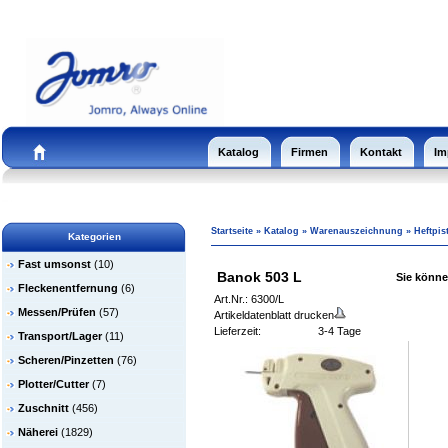
Katalog
Firmen
Kontakt
Im
Startseite
»
Katalog
»
Warenauszeichnung
»
Heftpis
Kategorien
Fast umsonst
(10)
Banok 503 L
Sie können
Fleckenentfernung
(6)
Art.Nr.: 6300/L
Messen/Prüfen
(57)
Artikeldatenblatt drucken
Lieferzeit:
3-4 Tage
Transport/Lager
(11)
Scheren/Pinzetten
(76)
Plotter/Cutter
(7)
Zuschnitt
(456)
Näherei
(1829)