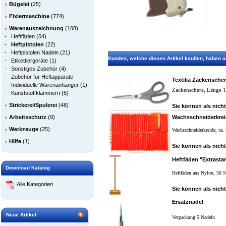
Bügelei
(25)
Fixiermaschine
(774)
Warenauszeichnung
(108)
-
Heftfäden
(54)
-
Heftpistolen
(22)
-
Heftpistolen Nadeln
(21)
Kunden, welche diesen Artikel kauften, haben au
-
Etikettiergeräte
(1)
-
Sonstiges Zubehör
(4)
-
Zubehör für Heftapparate
Textilia Zackensche
-
Individuelle Warenanhänger
(1)
Zackenschere, Länge 
-
Kunststoffklammern
(5)
Strickerei/Spulerei
(48)
Sie können als nicht
Arbeitsschutz
(9)
Wachsschneiderkre
Werkzeuge
(25)
Wachsschneiderkreide, ca.
Hilfe
(1)
Sie können als nicht
Heftfäden "Extrasta
Download Katalog
Heftfäden aus Nylon, 50 S
Alle Kategorien
Sie können als nicht
Ersatznadel
Neue Artikel
Verpackung 5 Nadeln