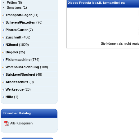
-
Prüfen
(8)
Dieses Produkt ist z.B. kompatibel zu:
-
Sonstiges
(1)
Transport/Lager
(11)
Scheren/Pinzetten
(76)
Plotter/Cutter
(7)
Zuschnitt
(456)
Sie können als nicht regis
Näherei
(1829)
Bügelei
(25)
Fixiermaschine
(774)
Warenauszeichnung
(108)
Strickerei/Spulerei
(48)
Arbeitsschutz
(9)
Werkzeuge
(25)
Hilfe
(1)
Download Katalog
Alle Kategorien