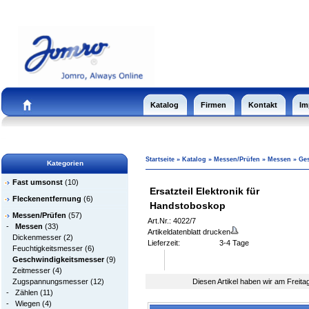
Katalog
Firmen
Kontakt
Im
Startseite
»
Katalog
»
Messen/Prüfen
»
Messen
»
Ge
Kategorien
Fast umsonst
(10)
Ersatzteil Elektronik für
Fleckenentfernung
(6)
Handstoboskop
Messen/Prüfen
(57)
Art.Nr.: 4022/7
-
Messen
(33)
Artikeldatenblatt drucken
Dickenmesser
(2)
Lieferzeit:
3-4 Tage
Feuchtigkeitsmesser
(6)
Geschwindigkeitsmesser
(9)
Zeitmesser
(4)
Zugspannungsmesser
(12)
Diesen Artikel haben wir am Freit
-
Zählen
(11)
-
Wiegen
(4)