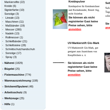
Kreidepulver
Markierstifte
(22)
Sub
Kreide
(6)
Kreidepulver für Kreidezeichner
Subl
Signierfarbe
(10)
und Rockabrunder, Beutel 1kg,
Tage
Sonstige
(3)
nicht fixierbar.
ode
Sie können als nicht
-
Lineale
(13)
registrierter Gast keine
-
Maschinen
(11)
Sie
Preise sehen, bitte
-
Maßbänder
(19)
an
anmelden
-
Messer
(280)
-
Nadeln
(13)
-
Rollmesser
(1)
-
Schleifbänder
(21)
UV-Markierstift Glo-Mark
-
Schleifsteine
(28)
UV-Markierstift Glo-Mark, gut
-
Schnittschutzhandschuh
geeignet zum Anzeichnen von
-
Sonstige
(17)
Knopflöchern u. ä.
-
Spray
(3)
Näherei
(1829)
Sie können als nicht
registrierter Gast keine
Bügelei
(25)
Preise sehen, bitte
Fixiermaschine
(774)
anmelden
Warenauszeichnung
(108)
Strickerei/Spulerei
(48)
Arbeitsschutz
(9)
Werkzeuge
(25)
Hilfe
(1)