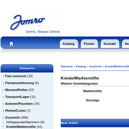
Katalog
Firmen
Kontakt
Im
Startseite
»
Katalog
»
Zuschnitt
»
Kreide/Markierstif
Kategorien
Fast umsonst
(10)
Kreide/Markierstifte
Fleckenentfernung
(6)
Weitere Unterkategorien:
Messen/Prüfen
(57)
Markierstifte
Transport/Lager
(11)
Sonstige
Scheren/Pinzetten
(76)
Plotter/Cutter
(7)
Zuschnitt
(456)
-
Heftapparate/Klammern
(9)
Neue Artikel
-
Kreide/Markierstifte
(41)