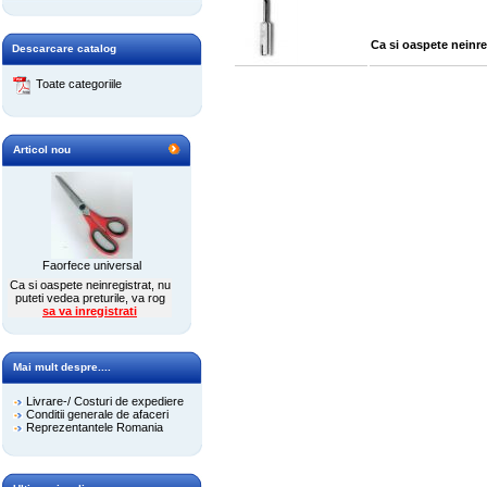
Ca si oaspete neinre
Descarcare catalog
Toate categoriile
Articol nou
Faorfece universal
Ca si oaspete neinregistrat, nu
puteti vedea preturile, va rog
sa va inregistrati
Mai mult despre....
Livrare-/ Costuri de expediere
Conditii generale de afaceri
Reprezentantele Romania