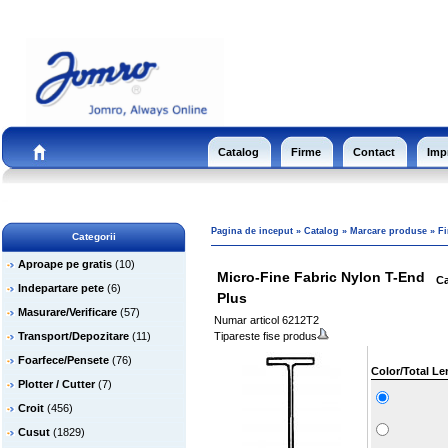
Catalog
Firme
Contact
Impr
Pagina de inceput
»
Catalog
»
Marcare produse
»
Fi
Categorii
Aproape pe gratis
(10)
Micro-Fine Fabric Nylon T-End
Ca
Indepartare pete
(6)
Plus
Masurare/Verificare
(57)
Numar articol 6212T2
Transport/Depozitare
(11)
Tipareste fise produs
Foarfece/Pensete
(76)
Color/Total Le
Plotter / Cutter
(7)
Croit
(456)
Cusut
(1829)