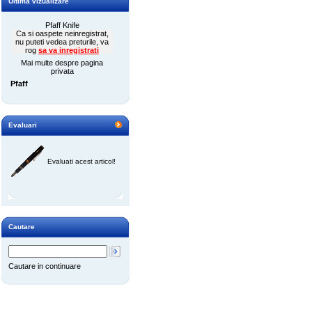
Ultima vizualizare
Pfaff Knife
Ca si oaspete neinregistrat,
nu puteti vedea preturile, va
rog
sa va inregistrati
Mai multe despre pagina
privata
Pfaff
Evaluari
Evaluati acest articol!
Cautare
Cautare in continuare