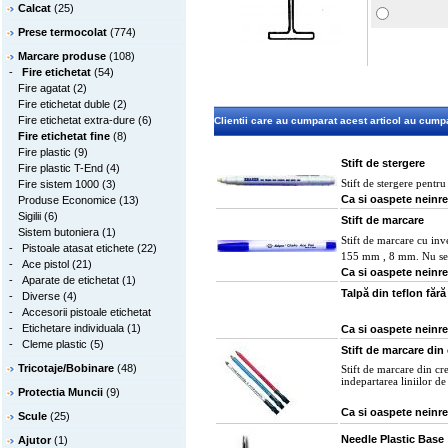
Calcat
(25)
Prese termocolat
(774)
Marcare produse
(108)
-
Fire etichetat
(54)
Fire agatat
(2)
Fire etichetat duble
(2)
Fire etichetat extra-dure
(6)
Clientii care au cumparat acest articol au cumpa
Fire etichetat fine
(8)
Fire plastic
(9)
Stift de stergere
Fire plastic T-End
(4)
Stift de stergere pentru
Fire sistem 1000
(3)
Ca si oaspete neinre
Produse Economice
(13)
Sigilii
(6)
Stift de marcare
Sistem butoniera
(1)
Stift de marcare cu inve
-
Pistoale atasat etichete
(22)
155 mm , 8 mm.
Nu se
-
Ace pistol
(21)
Ca si oaspete neinre
-
Aparate de etichetat
(1)
Talpă din teflon făr
-
Diverse
(4)
-
Accesorii pistoale etichetat
-
Etichetare individuala
(1)
Ca si oaspete neinre
-
Cleme plastic
(5)
Stift de marcare din 
Tricotaje/Bobinare
(48)
Stift de marcare din c
indepartarea liniilor d
Protectia Muncii
(9)
Ca si oaspete neinre
Scule
(25)
Needle Plastic Base
Ajutor
(1)