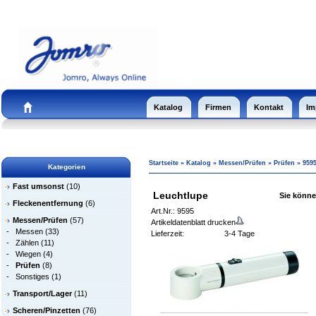
Katalog
Firmen
Kontakt
Im
Startseite
»
Katalog
»
Messen/Prüfen
»
Prüfen
»
959
Kategorien
Fast umsonst
(10)
Leuchtlupe
Sie können
Fleckenentfernung
(6)
Art.Nr.: 9595
Messen/Prüfen
(57)
Artikeldatenblatt drucken
-
Messen
(33)
Lieferzeit:
3-4 Tage
-
Zählen
(11)
-
Wiegen
(4)
-
Prüfen
(8)
-
Sonstiges
(1)
Transport/Lager
(11)
Scheren/Pinzetten
(76)