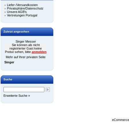
Liefer-/Versandkosten
Privatsphäre/Datenschutz
Unsere AGB's
Vertretungen Portugal
Zuletzt angesehen
Singer Messer
Sie können als nicht
registrierter Gast keine
Preise sehen, bitte
anmelden
Mehr auf Ihrer privaten Seite
Singer
Suche
Erweiterte Suche »
eCommerce