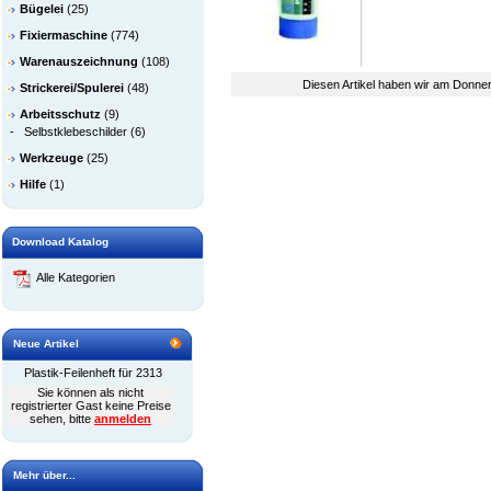
Bügelei
(25)
Fixiermaschine
(774)
Warenauszeichnung
(108)
Diesen Artikel haben wir am Donne
Strickerei/Spulerei
(48)
Arbeitsschutz
(9)
-
Selbstklebeschilder
(6)
Werkzeuge
(25)
Hilfe
(1)
Download Katalog
Alle Kategorien
Neue Artikel
Plastik-Feilenheft für 2313
Sie können als nicht
registrierter Gast keine Preise
sehen, bitte
anmelden
Mehr über...