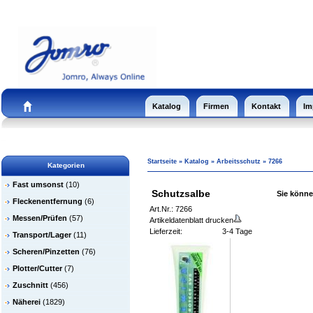
Katalog
Firmen
Kontakt
Im
Startseite
»
Katalog
»
Arbeitsschutz
»
7266
Kategorien
Fast umsonst
(10)
Schutzsalbe
Sie können
Fleckenentfernung
(6)
Art.Nr.: 7266
Messen/Prüfen
(57)
Artikeldatenblatt drucken
Lieferzeit:
3-4 Tage
Transport/Lager
(11)
Scheren/Pinzetten
(76)
Plotter/Cutter
(7)
Zuschnitt
(456)
Näherei
(1829)