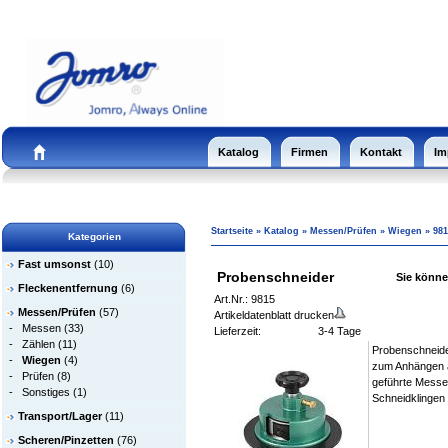
Katalog
Firmen
Kontakt
Im
Startseite
»
Katalog
»
Messen/Prüfen
»
Wiegen
»
981
Kategorien
Fast umsonst
(10)
Probenschneider
Sie können
Fleckenentfernung
(6)
Art.Nr.: 9815
Messen/Prüfen
(57)
Artikeldatenblatt drucken
-
Messen
(33)
Lieferzeit:
3-4 Tage
-
Zählen
(11)
Probenschneide
-
Wiegen
(4)
zum Anhängen a
-
Prüfen
(8)
geführte Messer
-
Sonstiges
(1)
Schneidklingen
Transport/Lager
(11)
Scheren/Pinzetten
(76)