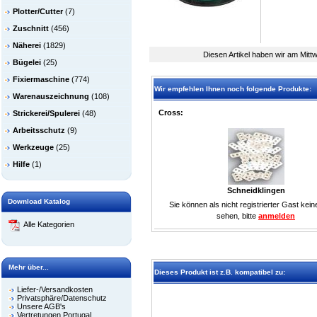
Plotter/Cutter
(7)
Zuschnitt
(456)
Näherei
(1829)
Diesen Artikel haben wir am Mit
Bügelei
(25)
Fixiermaschine
(774)
Wir empfehlen Ihnen noch folgende Produkte:
Warenauszeichnung
(108)
Cross:
Strickerei/Spulerei
(48)
Arbeitsschutz
(9)
Werkzeuge
(25)
Hilfe
(1)
Schneidklingen
Download Katalog
Sie können als nicht registrierter Gast kein
sehen, bitte
anmelden
Alle Kategorien
Mehr über...
Dieses Produkt ist z.B. kompatibel zu:
Liefer-/Versandkosten
Privatsphäre/Datenschutz
Unsere AGB's
Vertretungen Portugal