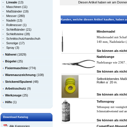
-
Lineale
(13)
Diesen Artikel haben wir am Donne
-
Maschinen
(11)
-
Maßbänder
(19)
-
Messer
(280)
Kunden, welche diesen Artikel kauften, haben au
-
Nadeln
(13)
-
Rollmesser
(1)
-
Schleifbänder
(21)
Mindernadel
-
Schleifsteine
(28)
Mindernadel mit Schaf
-
Schnittschutzhandschuh
140 mm, Nadelstärke 
-
Sonstige
(17)
-
Spray
(3)
Sie können als nicht
Näherei
(1829)
Nadelzange
Bügelei
(25)
Nadelzange wie 2367. 
Fixiermaschine
(774)
Sie können als nicht
Warenauszeichnung
(108)
Selbstklebendes Maßba
Strickerei/Spulerei
(48)
Rollen a´ 20 m.
Arbeitsschutz
(9)
Sie können als nicht
Werkzeuge
(25)
Teflonspray
Hilfe
(1)
Teflonspray mit vorzüglic
Schmutzabweisend und ant
Download Katalog
Sie können als nicht
Comet/East./Hoogs/
Alle Kategorien