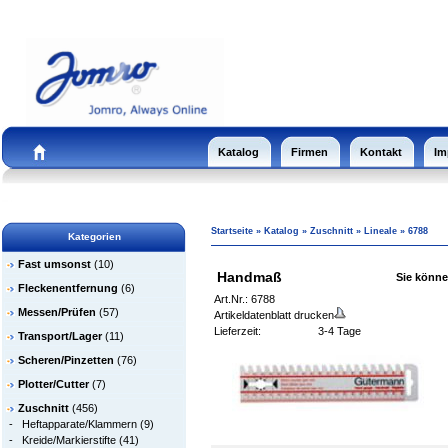
Katalog
Firmen
Kontakt
Im
Startseite
»
Katalog
»
Zuschnitt
»
Lineale
»
6788
Kategorien
Fast umsonst
(10)
Handmaß
Sie können
Fleckenentfernung
(6)
Art.Nr.: 6788
Messen/Prüfen
(57)
Artikeldatenblatt drucken
Lieferzeit:
3-4 Tage
Transport/Lager
(11)
Scheren/Pinzetten
(76)
Plotter/Cutter
(7)
Zuschnitt
(456)
-
Heftapparate/Klammern
(9)
-
Kreide/Markierstifte
(41)