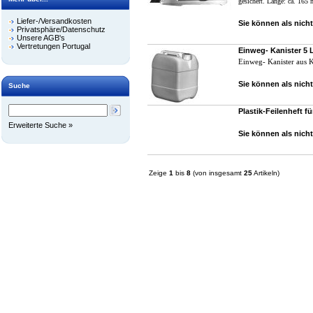
gesichert. Länge: ca. 165
Liefer-/Versandkosten
Sie können als nicht
Privatsphäre/Datenschutz
Unsere AGB's
Vertretungen Portugal
Einweg- Kanister 5 
Einweg- Kanister aus Ku
Sie können als nicht
Suche
Plastik-Feilenheft fü
Erweiterte Suche »
Sie können als nicht
Zeige
1
bis
8
(von insgesamt
25
Artikeln)