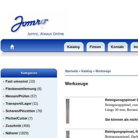
Katalog
Firmen
Kontakt
Im
Startseite
»
Katalog
»
Werkzeuge
Kategorien
Fast umsonst
(10)
Werkzeuge
Fleckenentfernung
(6)
Messen/Prüfen
(57)
Reinigunsgspinsel
Transport/Lager
(11)
R
einigunsgspinsel, run
Länge 30 mm, Borste
Scheren/Pinzetten
(76)
Plotter/Cutter
(7)
Sie können als nicht
Zuschnitt
(456)
Reinigungspinsel, 
Näherei
(1829)
R
einigungspinsel, flac