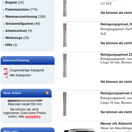
Bügelei
(25)
1/2 Zoll.
Fixiermaschine
(774)
Sie können als nicht
Warenauszeichnung
(108)
Strickerei/Spulerei
(48)
Reinigungspinsel, 
R
einigungspinsel, flac
Arbeitsschutz
(9)
Zoll.
Werkzeuge
(25)
Sie können als nicht
Hilfe
(1)
Reinigungspinsel 
R
einigunsgspinsel, ru
Download Katalog
Länge 50 mm, Borste
Gegenwärtige Kategorie
Alle Kategorien
Sie können als nicht
Neue Artikel
Reinigunsgspinsel
R
einigunsgspinsel, run
Länge 50 mm, Borste
Masstab metall 300 mm
Sie können als nicht
Sie können als nicht
registrierter Gast keine Preise
sehen, bitte
anmelden
Messer mit Abbrech
Messer mit Abbrechklinge,
Mehr über...