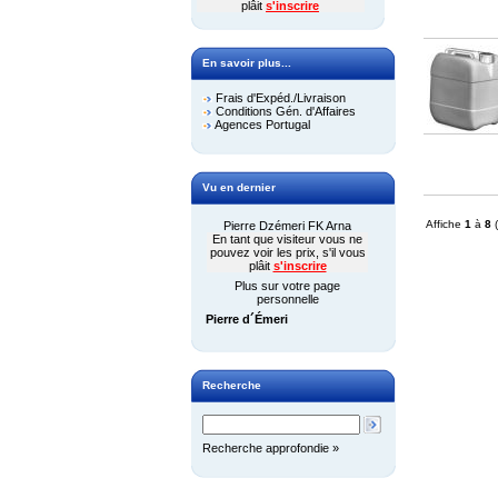
plâit
s'inscrire
En savoir plus...
Frais d'Expéd./Livraison
Conditions Gén. d'Affaires
Agences Portugal
Vu en dernier
Affiche
1
à
8
(
Pierre Dzémeri FK Arna
En tant que visiteur vous ne
pouvez voir les prix, s'il vous
plâit
s'inscrire
Plus sur votre page
personnelle
Pierre d´Émeri
Recherche
Recherche approfondie »