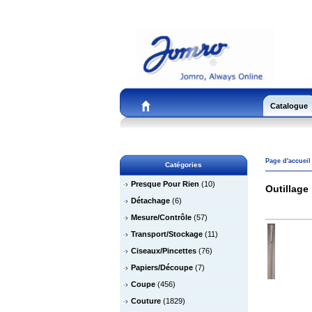
Catalogue
Page d'accueil
Catégories
Presque Pour Rien
(10)
Outillage
Détachage
(6)
Mesure/Contrôle
(57)
Transport/Stockage
(11)
Ciseaux/Pincettes
(76)
Papiers/Découpe
(7)
Coupe
(456)
Couture
(1829)