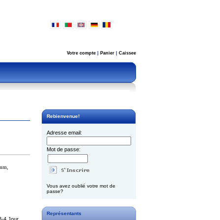
Votre compte
|
Panier
|
Caissee
Rebienvenue!
Adresse email:
Mot de passe:
mm,
Vous avez oublié votre mot de
passe?
Représentants
3-4 Jour