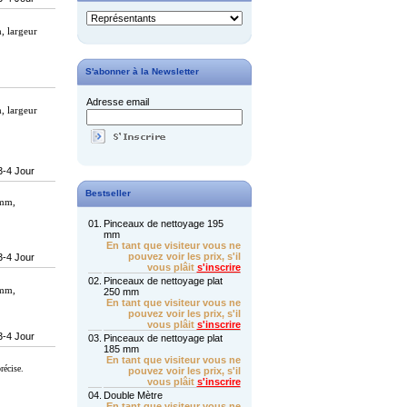
 largeur
S'abonner à la Newsletter
Adresse email
 largeur
3-4 Jour
Bestseller
 mm,
01.
Pinceaux de nettoyage 195
mm
En tant que visiteur vous ne
pouvez voir les prix, s'il
3-4 Jour
vous plâit
s'inscrire
02.
Pinceaux de nettoyage plat
mm,
250 mm
En tant que visiteur vous ne
pouvez voir les prix, s'il
vous plâit
s'inscrire
3-4 Jour
03.
Pinceaux de nettoyage plat
185 mm
En tant que visiteur vous ne
récise.
pouvez voir les prix, s'il
vous plâit
s'inscrire
04.
Double Mètre
En tant que visiteur vous ne