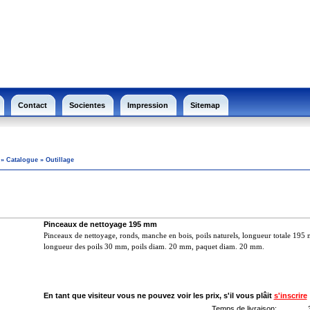
Contact
Socientes
Impression
Sitemap
»
Catalogue
»
Outillage
Pinceaux de nettoyage 195 mm
P
inceaux de nettoyage, ronds, manche en bois, poils naturels,
longueur totale
195 
longueur des poils 30 mm, poils diam.
20 mm, paquet diam.
20 mm.
En tant que visiteur vous ne pouvez voir les prix, s'il vous plâit
s'inscrire
Temps de livraison: