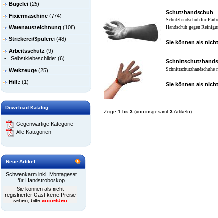
Bügelei
(25)
Schutzhandschuh
Fixiermaschine
(774)
Schutzhandschuh für Färber
Warenauszeichnung
(108)
Handschuh gegen Reinigun
Strickerei/Spulerei
(48)
Sie können als nicht
Arbeitsschutz
(9)
-
Selbstklebeschilder
(6)
Schnittschutzhand
Schnittschutzhandschuhe m
Werkzeuge
(25)
Hilfe
(1)
Sie können als nicht
Download Katalog
Zeige
1
bis
3
(von insgesamt
3
Artikeln)
Gegenwärtige Kategorie
Alle Kategorien
Neue Artikel
Schwenkarm inkl. Montageset
für Handstroboskop
Sie können als nicht
registrierter Gast keine Preise
sehen, bitte
anmelden