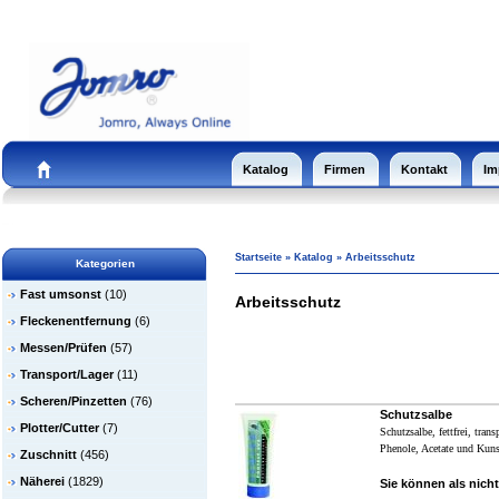
Katalog
Firmen
Kontakt
Im
Startseite
»
Katalog
»
Arbeitsschutz
Kategorien
Fast umsonst
(10)
Arbeitsschutz
Fleckenentfernung
(6)
Messen/Prüfen
(57)
Transport/Lager
(11)
Scheren/Pinzetten
(76)
Schutzsalbe
Plotter/Cutter
(7)
Schutzsalbe, fettfrei, tran
Phenole, Acetate und Kuns
Zuschnitt
(456)
Näherei
(1829)
Sie können als nicht