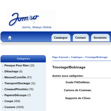
Catalogue
Contact
Socientes
Page d'accueil
»
Catalogue
»
Tricotage/Bobinage
Catégories
Presque Pour Rien
(10)
Tricotage/Bobinage
Détachage
(6)
Autres sous catégories:
Mesure/Contrôle
(57)
Guide Fil/Oeilletes
Transport/Stockage
(11)
Ciseaux/Pincettes
(76)
Cartons de Comman.
Papiers/Découpe
(7)
Supports de Cônes
Coupe
(456)
Couture
(1829)