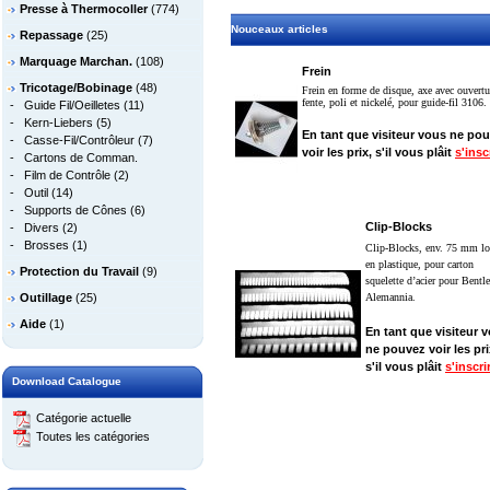
Presse à Thermocoller
(774)
Nouceaux articles
Repassage
(25)
Marquage Marchan.
(108)
Frein
Tricotage/Bobinage
(48)
Frein en forme de disque, axe avec ouvertu
fente, poli et nickelé, pour guide-fil 3106.
-
Guide Fil/Oeilletes
(11)
-
Kern-Liebers
(5)
En tant que visiteur vous ne po
-
Casse-Fil/Contrôleur
(7)
voir les prix, s'il vous plâit
s'insc
-
Cartons de Comman.
-
Film de Contrôle
(2)
-
Outil
(14)
-
Supports de Cônes
(6)
Clip-Blocks
-
Divers
(2)
-
Brosses
(1)
Clip-Blocks, env. 75 mm lo
en plastique, pour carton
Protection du Travail
(9)
squelette d’acier pour Bentl
Outillage
(25)
Alemannia.
Aide
(1)
En tant que visiteur 
ne pouvez voir les pri
s'il vous plâit
s'inscri
Download Catalogue
Catégorie actuelle
Toutes les catégories