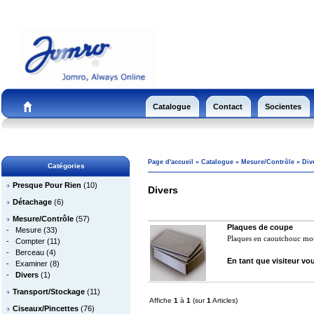
Catalogue
Contact
Socientes
Page d'accueil
»
Catalogue
»
Mesure/Contrôle
»
Div
Catégories
Presque Pour Rien
(10)
Divers
Détachage
(6)
Mesure/Contrôle
(57)
Plaques de coupe
-
Mesure
(33)
Plaques en caoutchouc mou
-
Compter
(11)
-
Berceau
(4)
En tant que visiteur vou
-
Examiner
(8)
-
Divers
(1)
Transport/Stockage
(11)
Affiche
1
à
1
(sur
1
Articles)
Ciseaux/Pincettes
(76)