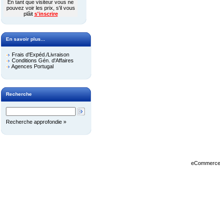
En tant que visiteur vous ne
pouvez voir les prix, s'il vous
plâit
s'inscrire
En savoir plus...
Frais d'Expéd./Livraison
Conditions Gén. d'Affaires
Agences Portugal
Recherche
Recherche approfondie »
eCommerce