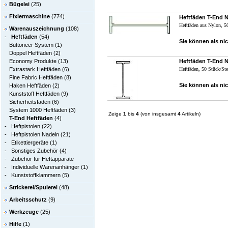
Bügelei
(25)
Fixiermaschine
(774)
Heftfäden T-End 
Heftfäden aus Nylon, 5
Warenauszeichnung
(108)
-
Heftfäden
(54)
Sie können als nic
Buttoneer System
(1)
Doppel Heftfäden
(2)
Economy Produkte
(13)
Heftfäden T-End 
Extrastark Heftfäden
(6)
Heftfäden, 50 Stück/St
Fine Fabric Heftfäden
(8)
Sie können als nic
Haken Heftfäden
(2)
Kunststoff Heftfäden
(9)
Sicherheitsfäden
(6)
System 1000 Heftfäden
(3)
Zeige
1
bis
4
(von insgesamt
4
Artikeln)
T-End Heftfäden
(4)
-
Heftpistolen
(22)
-
Heftpistolen Nadeln
(21)
-
Etikettiergeräte
(1)
-
Sonstiges Zubehör
(4)
-
Zubehör für Heftapparate
-
Individuelle Warenanhänger
(1)
-
Kunststoffklammern
(5)
Strickerei/Spulerei
(48)
Arbeitsschutz
(9)
Werkzeuge
(25)
Hilfe
(1)