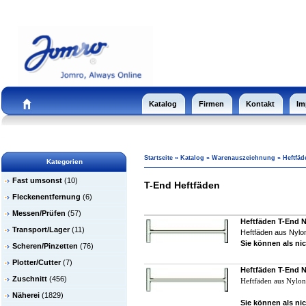
Katalog
Firmen
Kontakt
Im
Startseite
»
Katalog
»
Warenauszeichnung
»
Heftfäd
Kategorien
Fast umsonst
(10)
T-End Heftfäden
Fleckenentfernung
(6)
Messen/Prüfen
(57)
Heftfäden T-End N
Transport/Lager
(11)
Heftfäden aus Nylon
Sie können als nic
Scheren/Pinzetten
(76)
Plotter/Cutter
(7)
Heftfäden T-End N
Zuschnitt
(456)
Heftfäden aus Nylon
Näherei
(1829)
Sie können als nic